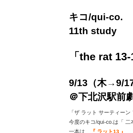
キコ/qui-co.
11th study
「the rat 13
9/13（木→9/
＠下北沢駅前
「ザ ラット サーティーン
今度のキコ/qui-co.は「
一本は
『 ラット13 』