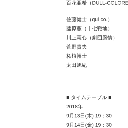
百花亜希（DULL-COLORE
佐藤健士（qui-co.）
藤原薫（十七戦地）
川上憲心（劇団風情）
菅野貴夫
柘植裕士
太田旭紀
■ タイムテーブル ■
2018年
9月13日(木) 19：30
9月14日(金) 19：30