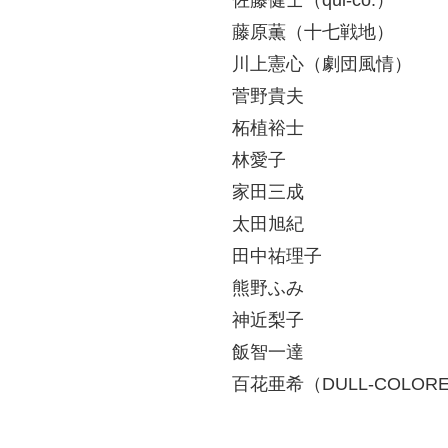
藤原薫（十七戦地）
川上憲心（劇団風情）
菅野貴夫
柘植裕士
林愛子
家田三成
太田旭紀
田中祐理子
熊野ふみ
神近梨子
飯智一達
百花亜希（DULL-COLORE