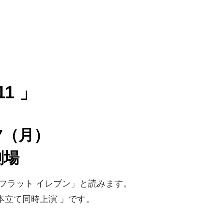
-11 」
17（月）
劇場
 フラット イレブン」と読みます。
 二本立て同時上演 」です。