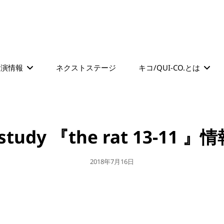
公演情報
ネクストステージ
キコ/QUI-CO.とは
 study 『the rat 13-11 
公
2018年7月16日
開
日