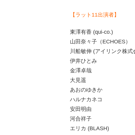
【ラット11出演者】
東澤有香 (qui-co.)
山田奈々子（ECHOES）
川船敏伸 (アイリンク株式
伊井ひとみ
金澤卓哉
大見遥
あおのゆきか
ハルナカネコ
安田明由
河合祥子
エリカ (BLASH)