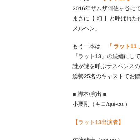
2016年ザムザ阿佐ヶ谷
まさに【 幻 】と呼ばれ
メルヘン。
もう一本は
『 ラット11 
『ラット13』の続編にし
謎が謎を呼ぶサスペンスの
総勢25名のキャストでお
■ 脚本/演出 ■
小栗剛（キコ/qui-co.）
【ラット13出演者】
佐藤健士（qui-co.）